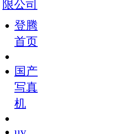
登腾
首页
国产
写真
机
uv