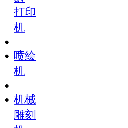
打印
机
喷绘
机
机械
雕刻