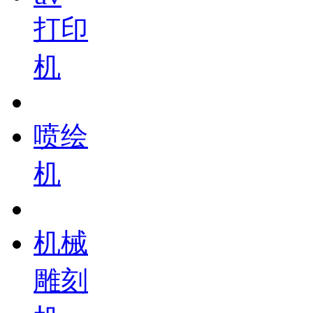
打印
机
喷绘
机
机械
雕刻