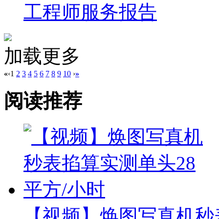
工程师服务报告
加载更多
«
‹
1
2
3
4
5
6
7
8
9
10
›
»
阅读推荐
【视频】焕图写真机秒表