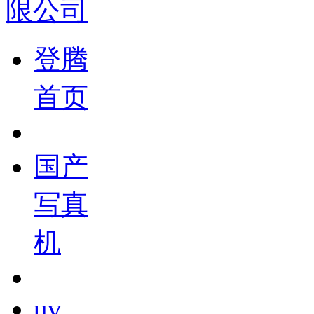
登腾
首页
国产
写真
机
uv