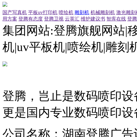
国产写真机
平板uv打印机
喷绘机
雕刻机
机械雕刻机
激光雕刻
用方案
登腾有态度
登腾卫视
云英汇
维护建议书
智库在线
登腾
集团网站:登腾旗舰网站|
机|uv平板机|喷绘机|雕
登腾，岂止是数码喷印设
更是国内专业数码喷印设
公司名称：湖南登腾广告