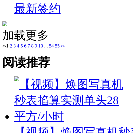
最新签约
加载更多
«
‹
1
2
3
4
5
6
7
8
9
10
...
54
55
›
»
阅读推荐
【视频】焕图写真机秒表