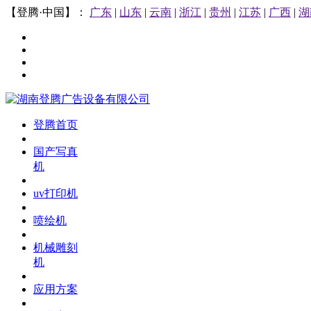
【登腾·中国】：
广东
|
山东
|
云南
|
浙江
|
贵州
|
江苏
|
广西
|
湖
登腾首页
国产写真
机
uv打印机
喷绘机
机械雕刻
机
应用方案