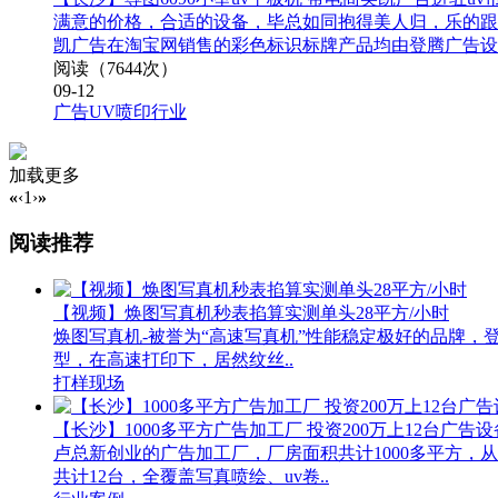
满意的价格，合适的设备，毕总如同抱得美人归，乐的跟
凯广告在淘宝网销售的彩色标识标牌产品均由登腾广告设备
阅读（7644次）
09-12
广告UV喷印行业
加载更多
«
‹
1
›
»
阅读推荐
【视频】焕图写真机秒表掐算实测单头28平方/小时
焕图写真机-被誉为“高速写真机”性能稳定极好的品牌，登
型，在高速打印下，居然纹丝..
打样现场
【长沙】1000多平方广告加工厂 投资200万上12台广告设
卢总新创业的广告加工厂，厂房面积共计1000多平方
共计12台，全覆盖写真喷绘、uv卷..