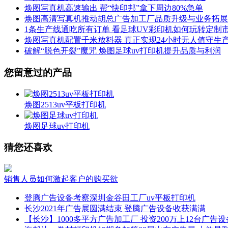
焕图写真机高速输出 帮“快印邦”拿下周边80%急单
焕图高清写真机推动胡总广告加工厂品质升级与业务拓展
1条生产线通吃所有订单 看足球UV彩印机如何玩转定制
焕图写真机配置千米放料器 真正实现24小时无人值守生
破解“脱色开裂”魔咒 焕图足球uv打印机提升品质与利润
您留意过的产品
焕图2513uv平板打印机
焕图足球uv打印机
猜您还喜欢
销售人员如何激起客户的购买欲
登腾广告设备考察深圳金谷田工厂uv平板打印机
长沙2021年广告展圆满结束 登腾广告设备收获满满
【长沙】1000多平方广告加工厂 投资200万上12台广告设