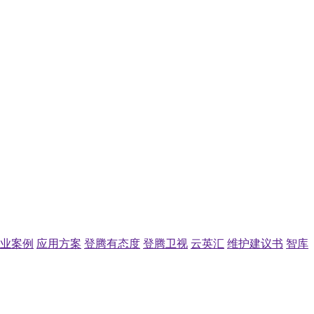
业案例
应用方案
登腾有态度
登腾卫视
云英汇
维护建议书
智库