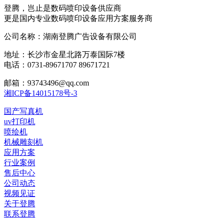
登腾，岂止是数码喷印设备供应商
更是国内专业数码喷印设备应用方案服务商
公司名称：湖南登腾广告设备有限公司
地址：长沙市金星北路万泰国际7楼
电话：0731-89671707 89671721
邮箱：93743496@qq.com
湘ICP备14015178号-3
国产写真机
uv打印机
喷绘机
机械雕刻机
应用方案
行业案例
售后中心
公司动态
视频见证
关于登腾
联系登腾