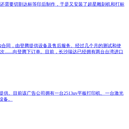
后还需要切割达标等印后制作，于是又安装了超星雕刻机和打标
采购合同，由登腾提供设备及售后服务。经过几个月的测试和使
.....向登腾下订单。目前，长沙瑞达已经拥有两台台湾进口
供。目前该广告公司拥有一台2513uv平板打印机、一台激光
设备。