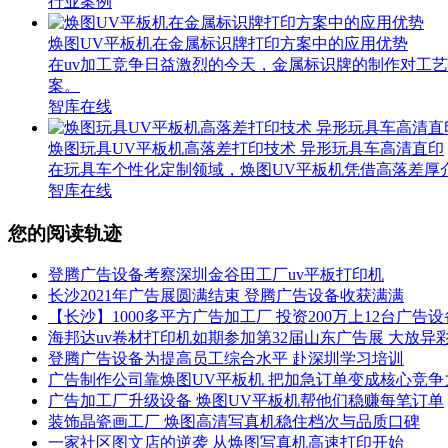
行业案例
焕图UV平板机在金属标识牌打印方案中的应用优势
在uv加工竞争日益激烈的今天，金属标识牌的制作对工
案。
智库在线
焕图玩具UV平板机高落差打印技术 异形玩具车高清直印
在玩具车个性化定制领域，焕图UV平板机凭借高落差厚
智库在线
您的阅读轨迹
登腾广告设备考察深圳金谷田工厂uv平板打印机
长沙2021年广告展圆满结束 登腾广告设备收获满满
【长沙】1000多平方广告加工厂 投资200万上12台广告设
海邦达uv卷材打印机如期参加第32届山东广告展 大放异
登腾广告设备为提高员工综合水平 赴深圳学习培训
广告制作公司靠焕图UV平板机 把加急订单变成核心竞争
广告加工厂升级设备 焕图UV平板机帮他们稳赚每笔订单
装饰晶瓷画工厂 焕图高清写真机稳住档次与品质口碑
一家社区图文店的逆袭 从焕图写真机高速打印开始