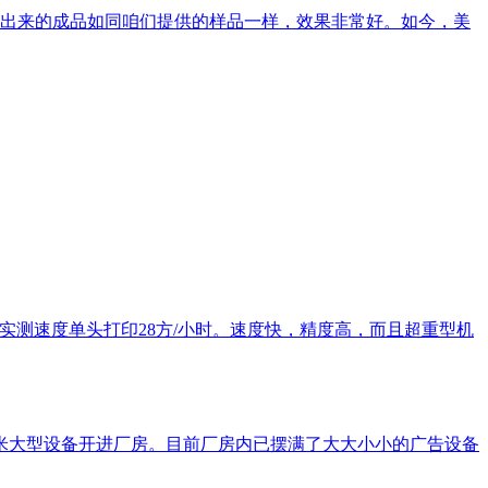
出来的成品如同咱们提供的样品一样，效果非常好。如今，美
，实测速度单头打印28方/小时。速度快，精度高，而且超重型机
5米大型设备开进厂房。目前厂房内已摆满了大大小小的广告设备