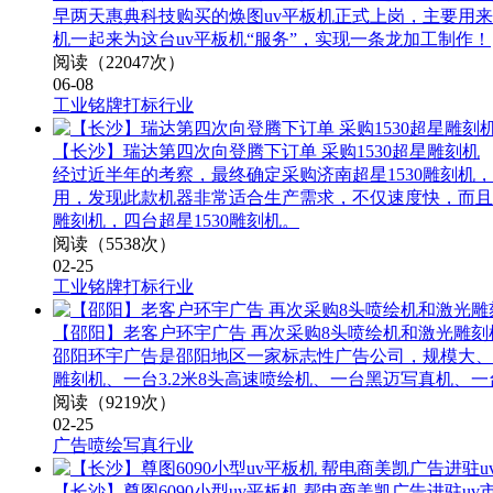
早两天惠典科技购买的焕图uv平板机正式上岗，主要用
机一起来为这台uv平板机“服务”，实现一条龙加工制作！
阅读（22047次）
06-08
工业铭牌打标行业
【长沙】瑞达第四次向登腾下订单 采购1530超星雕刻机
经过近半年的考察，最终确定采购济南超星1530雕刻
用，发现此款机器非常适合生产需求，不仅速度快，而且生
雕刻机，四台超星1530雕刻机。
阅读（5538次）
02-25
工业铭牌打标行业
【邵阳】老客户环宇广告 再次采购8头喷绘机和激光雕刻
邵阳环宇广告是邵阳地区一家标志性广告公司，规模大、实
雕刻机、一台3.2米8头高速喷绘机、一台黑迈写真机、
阅读（9219次）
02-25
广告喷绘写真行业
【长沙】尊图6090小型uv平板机 帮电商美凯广告进驻uv