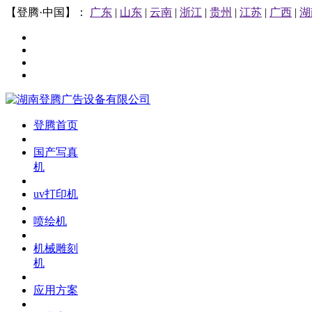
【登腾·中国】：
广东
|
山东
|
云南
|
浙江
|
贵州
|
江苏
|
广西
|
湖
登腾首页
国产写真
机
uv打印机
喷绘机
机械雕刻
机
应用方案