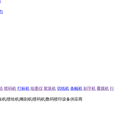
彩
力
机
喷码机
打标机
绘图仪
胶装机
切纸机
条幅机
刻字机
覆膜机
行
板机|喷绘机|雕刻机|喷码机|数码喷印设备供应商