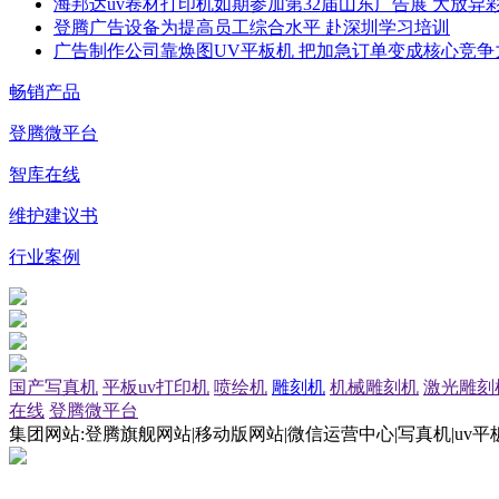
海邦达uv卷材打印机如期参加第32届山东广告展 大放异
登腾广告设备为提高员工综合水平 赴深圳学习培训
广告制作公司靠焕图UV平板机 把加急订单变成核心竞争
畅销产品
登腾微平台
智库在线
维护建议书
行业案例
国产写真机
平板uv打印机
喷绘机
雕刻机
机械雕刻机
激光雕刻
在线
登腾微平台
集团网站:登腾旗舰网站|移动版网站|微信运营中心|写真机|uv平