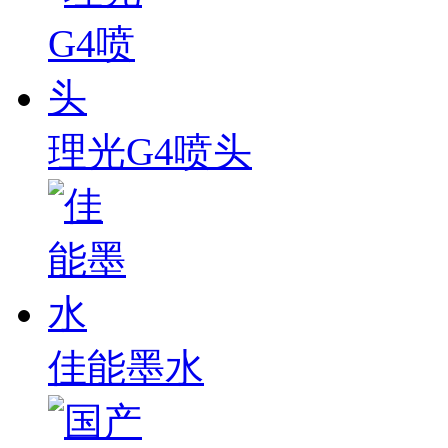
理光G4喷头
佳能墨水