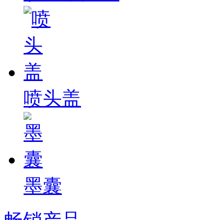
喷头盖
墨囊