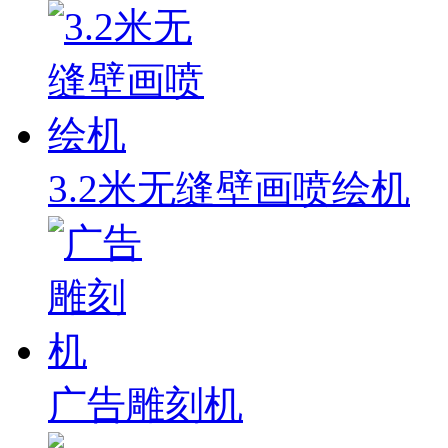
3.2米无缝壁画喷绘机
广告雕刻机