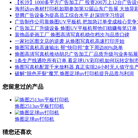
【长沙】1000多平方广告加工厂 投资200万上12台广告设
海邦达uv卷材打印机如期参加第32届山东广告展 大放异
登腾广告设备为提高员工综合水平 赴深圳学习培训
广告制作公司靠焕图UV平板机 把加急订单变成核心竞争
广告加工厂升级设备 焕图UV平板机帮他们稳赚每笔订单
装饰晶瓷画工厂 焕图高清写真机稳住档次与品质口碑
一家社区图文店的逆袭 从焕图写真机高速打印开始
焕图写真机高速输出 帮“快印邦”拿下周边80%急单
焕图高清写真机推动胡总广告加工厂品质升级与业务拓展
1条生产线通吃所有订单 看足球UV彩印机如何玩转定制
焕图写真机配置千米放料器 真正实现24小时无人值守生
破解“脱色开裂”魔咒 焕图足球uv打印机提升品质与利润
您留意过的产品
焕图2513uv平板打印机
焕图足球uv打印机
猜您还喜欢