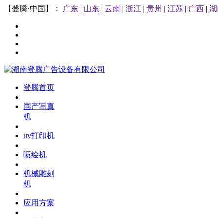
【登腾·中国】：
广东
|
山东
|
云南
|
浙江
|
贵州
|
江苏
|
广西
|
湖
登腾首页
国产写真
机
uv打印机
喷绘机
机械雕刻
机
应用方案