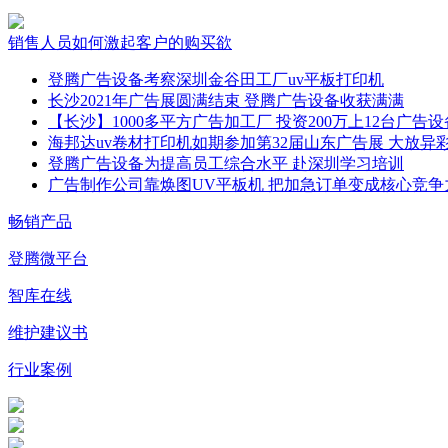
销售人员如何激起客户的购买欲
登腾广告设备考察深圳金谷田工厂uv平板打印机
长沙2021年广告展圆满结束 登腾广告设备收获满满
【长沙】1000多平方广告加工厂 投资200万上12台广告设
海邦达uv卷材打印机如期参加第32届山东广告展 大放异
登腾广告设备为提高员工综合水平 赴深圳学习培训
广告制作公司靠焕图UV平板机 把加急订单变成核心竞争
畅销产品
登腾微平台
智库在线
维护建议书
行业案例