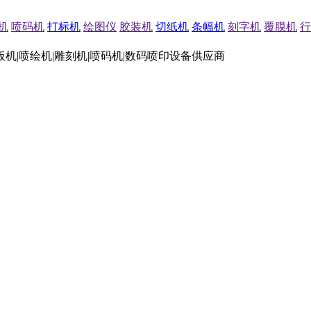
机
喷码机
打标机
绘图仪
胶装机
切纸机
条幅机
刻字机
覆膜机
行
板机|喷绘机|雕刻机|喷码机|数码喷印设备供应商