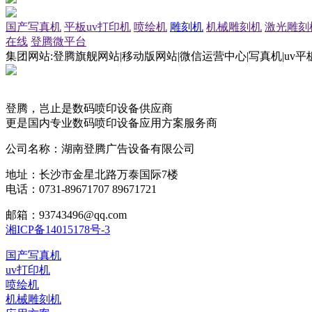
国产写真机
平板uv打印机
喷绘机
雕刻机
机械雕刻机
激光雕刻
在线
登腾微平台
集团网站:登腾旗舰网站|移动版网站|微信运营中心|写真机|uv平
登腾，岂止是数码喷印设备供应商
更是国内专业数码喷印设备应用方案服务商
公司名称：湖南登腾广告设备有限公司
地址：长沙市金星北路万泰国际7楼
电话：0731-89671707 89671721
邮箱：93743496@qq.com
湘ICP备14015178号-3
国产写真机
uv打印机
喷绘机
机械雕刻机