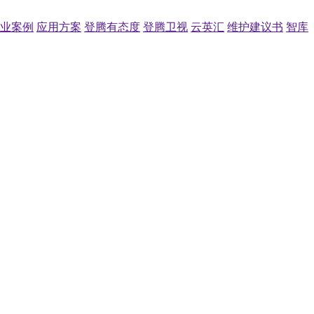
业案例
应用方案
登腾有态度
登腾卫视
云英汇
维护建议书
智库