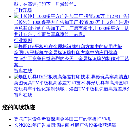
型，在高速打印下，居然纹丝..
打样现场
【长沙】1000多平方广告加工厂 投资200万上12台广告设
卢总新创业的广告加工厂，厂房面积共计1000多平方
共计12台，全覆盖写真喷绘、uv卷..
行业案例
焕图UV平板机在金属标识牌打印方案中的应用优势
在uv加工竞争日益激烈的今天，金属标识牌的制作对工
案。
智库在线
焕图玩具UV平板机高落差打印技术 异形玩具车高清直印
在玩具车个性化定制领域，焕图UV平板机凭借高落差厚
智库在线
您的阅读轨迹
登腾广告设备考察深圳金谷田工厂uv平板打印机
长沙2021年广告展圆满结束 登腾广告设备收获满满