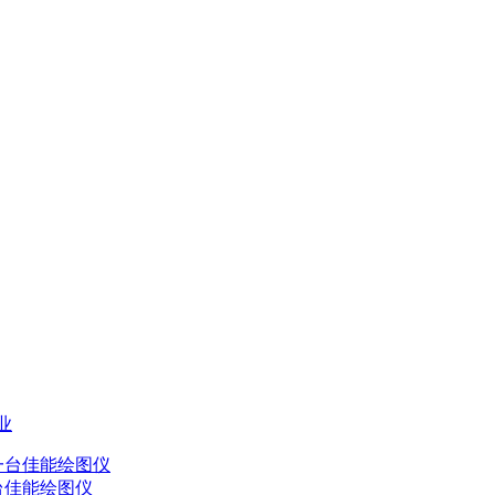
业
台佳能绘图仪