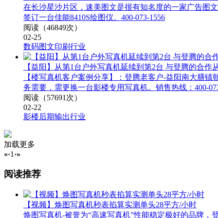
在长沙星沙片区，速美图文是很有知名度的一家广告图文公
签订一台佳能8410S绘图仪。400-073-1556
阅读（46849次）
02-25
数码图文印刷行业
【益阳】从第1台户外写真机延续到第2台 与登腾的合作
【楼写真机客户案例分享】：登腾老客户-益阳南大膳镇
务需要，需更换一台影楼专用写真机。销售热线：400-073-
阅读（57691次）
02-22
影楼后期输出行业
加载更多
«
‹
1
›
»
阅读推荐
【视频】焕图写真机秒表掐算实测单头28平方/小时
焕图写真机-被誉为“高速写真机”性能稳定极好的品牌，登