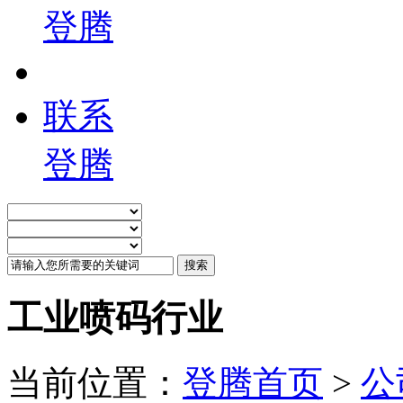
登腾
联系
登腾
工业喷码行业
当前位置：
登腾首页
>
公