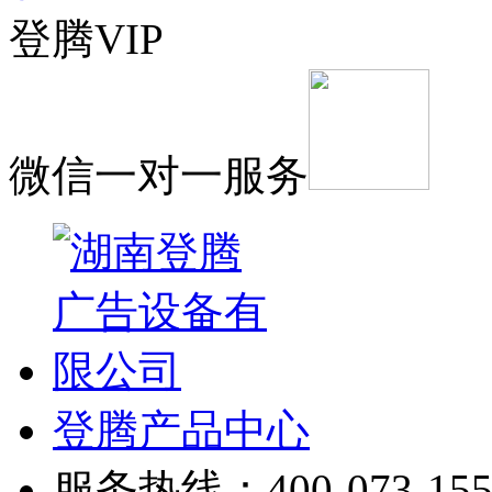
登腾VIP
微信一对一服务
登腾产品中心
服务热线：400-073-155