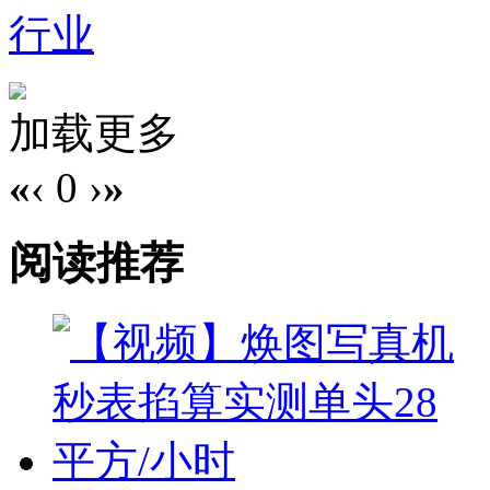
行业
加载更多
«
‹
0
›
»
阅读推荐