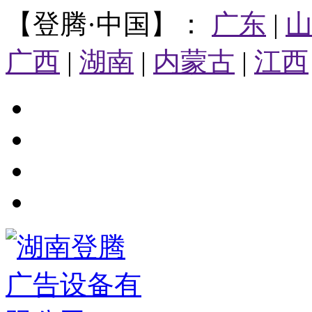
【登腾·中国】：
广东
|
广西
|
湖南
|
内蒙古
|
江西