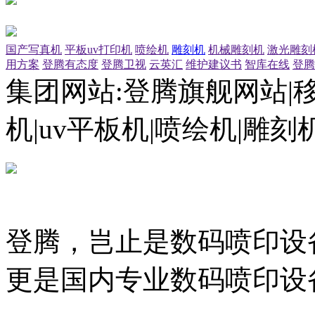
国产写真机
平板uv打印机
喷绘机
雕刻机
机械雕刻机
激光雕刻
用方案
登腾有态度
登腾卫视
云英汇
维护建议书
智库在线
登腾
集团网站:登腾旗舰网站|
机|uv平板机|喷绘机|雕
登腾，岂止是数码喷印设
更是国内专业数码喷印设