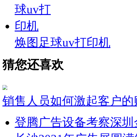
焕图足球uv打印机
猜您还喜欢
销售人员如何激起客户的
登腾广告设备考察深圳