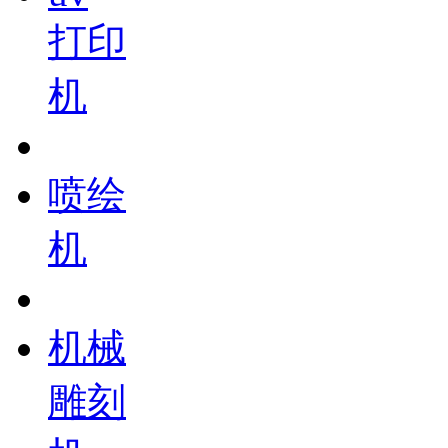
打印
机
喷绘
机
机械
雕刻