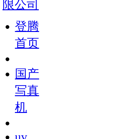
登腾
首页
国产
写真
机
uv