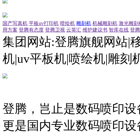
国产写真机
平板uv打印机
喷绘机
雕刻机
机械雕刻机
激光雕刻
用方案
登腾有态度
登腾卫视
云英汇
维护建议书
智库在线
登腾
集团网站:登腾旗舰网站|
机|uv平板机|喷绘机|雕
登腾，岂止是数码喷印设
更是国内专业数码喷印设