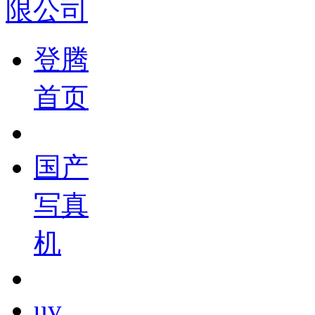
登腾
首页
国产
写真
机
uv