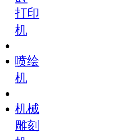
打印
机
喷绘
机
机械
雕刻