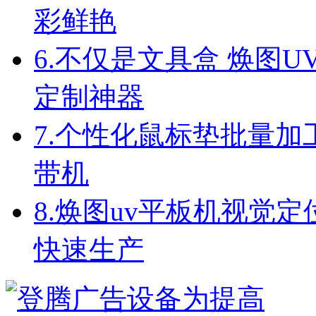
彩鲜艳
6.
不仅是文具盒 焕图U
定制神器
7.
个性化鼠标垫批量加工
带机
8.
焕图uv平板机视觉定
快速生产