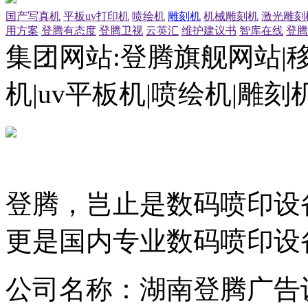
国产写真机
平板uv打印机
喷绘机
雕刻机
机械雕刻机
激光雕刻
用方案
登腾有态度
登腾卫视
云英汇
维护建议书
智库在线
登腾
集团网站:登腾旗舰网站|
机|uv平板机|喷绘机|雕
登腾，岂止是数码喷印设
更是国内专业数码喷印设
公司名称：湖南登腾广告