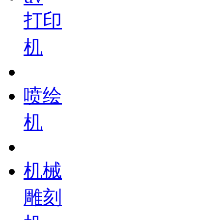
打印
机
喷绘
机
机械
雕刻