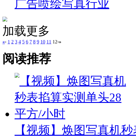
广告喷绘写真行业
加载更多
«
‹
1
2
3
4
5
6
7
8
9
10
11
12
›
»
阅读推荐
【视频】焕图写真机秒表