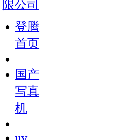
登腾
首页
国产
写真
机
uv