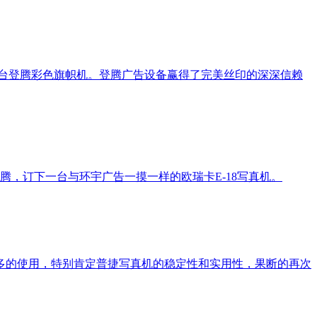
采购一台登腾彩色旗帜机。登腾广告设备赢得了完美丝印的深深信赖
，订下一台与环宇广告一摸一样的欧瑞卡E-18写真机。
年多的使用，特别肯定普捷写真机的稳定性和实用性，果断的再次