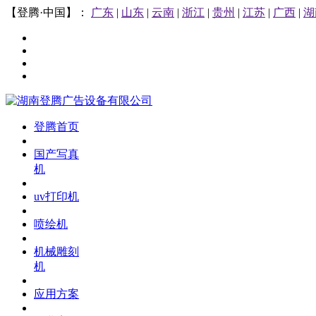
【登腾·中国】：
广东
|
山东
|
云南
|
浙江
|
贵州
|
江苏
|
广西
|
湖
登腾首页
国产写真
机
uv打印机
喷绘机
机械雕刻
机
应用方案