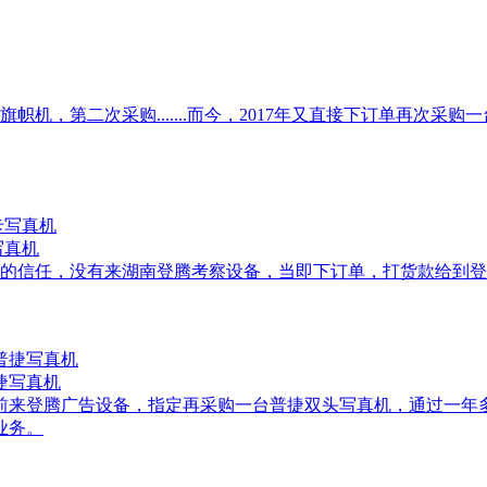
旗帜机，第二次采购.......而今，2017年又直接下订单再次
写真机
的信任，没有来湖南登腾考察设备，当即下订单，打货款给到登腾
捷写真机
抽空前来登腾广告设备，指定再采购一台普捷双头写真机，通过一
业务。