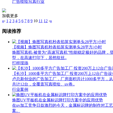
广告喷绘写真行业
加载更多
«
‹
1
2
3
4
5
6
7
8
9
10
11
12
›
»
阅读推荐
【视频】焕图写真机秒表掐算实测单头28平方/小时
焕图写真机-被誉为“高速写真机”性能稳定极好的品牌，登
型，在高速打印下，居然纹丝..
打样现场
【长沙】1000多平方广告加工厂 投资200万上12台广告设
卢总新创业的广告加工厂，厂房面积共计1000多平方
共计12台，全覆盖写真喷绘、uv卷..
行业案例
焕图UV平板机在金属标识牌打印方案中的应用优势
在uv加工竞争日益激烈的今天，金属标识牌的制作对工
案。