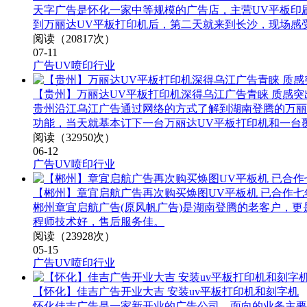
天字广告是怀化一家中等规模的广告店，主营UV平板印
到万丽达UV平板打印机后，第二天就来到长沙，现场感
阅读（20817次）
07-11
广告UV喷印行业
【贵州】万丽达UV平板打印机深得乌江广告青睐 质感突
贵州沿江乌江广告通过网络的方式了解到湖南登腾的万丽
功能，当天就基本订下一台万丽达UV平板打印机和一台
阅读（32950次）
06-12
广告UV喷印行业
【郴州】章宜启航广告再次购买焕图UV平板机 已合作七
郴州章宜启航广告(原风帆广告)是湖南登腾的老客户，
程师技术好，售后服务佳。
阅读（23928次）
05-15
广告UV喷印行业
【怀化】佳吉广告开业大吉 安装uv平板打印机和刻字机
怀化佳吉广告是一家新开业的广告公司，面向的业务主要