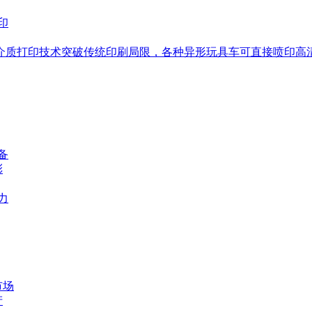
介质打印技术突破传统印刷局限，各种异形玩具车可直接喷印高
备
彩
力
市场
产