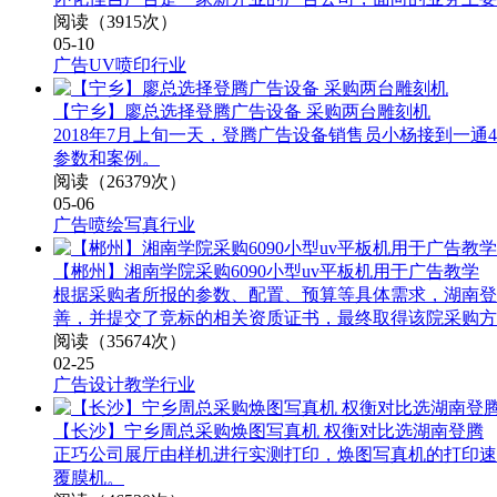
阅读（3915次）
05-10
广告UV喷印行业
【宁乡】廖总选择登腾广告设备 采购两台雕刻机
2018年7月上旬一天，登腾广告设备​销售员小杨接到一
参数和案例。
阅读（26379次）
05-06
广告喷绘写真行业
【郴州】湘南学院采购6090小型uv平板机用于广告教学
根据采购者所报的参数、配置、预算等具体需求，湖南登
善，并提交了竞标的相关资质证书，最终取得该院采购方的
阅读（35674次）
02-25
广告设计教学行业
【长沙】宁乡周总采购焕图写真机 权衡对比选湖南登腾
正巧公司展厅由样机进行实测打印，焕图写真机的打印速
覆膜机。