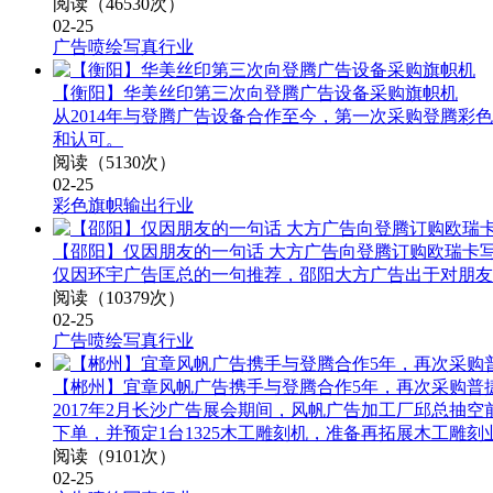
阅读（46530次）
02-25
广告喷绘写真行业
【衡阳】华美丝印第三次向登腾广告设备采购旗帜机
从2014年与登腾广告设备合作至今，第一次采购登腾彩色
和认可。
阅读（5130次）
02-25
彩色旗帜输出行业
【邵阳】仅因朋友的一句话 大方广告向登腾订购欧瑞卡
仅因环宇广告匡总的一句推荐，邵阳大方广告出于对朋友
阅读（10379次）
02-25
广告喷绘写真行业
【郴州】宜章风帆广告携手与登腾合作5年，再次采购普
2017年2月长沙广告展会期间，风帆广告加工厂邱总
下单，并预定1台1325木工雕刻机，准备再拓展木工雕刻
阅读（9101次）
02-25